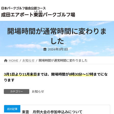
コ
ナ
ン
ビ
テ
ゲ
ン
ー
ツ
シ
へ
ョ
開場時間が通常時間に変わりま
ス
ン
キ
に
した
ッ
移
プ
動
2026年3月1日
HOME
お知らせ
開場時間が通常時間に変わりました
3月1日より11月末日
までは、開場時間が
8時30分～17時
までにな
ります
お知らせ
カテゴリー
前の記事
東雲 月例大会の参加申込みについて