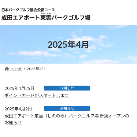
コ
ナ
ン
ビ
テ
ゲ
ン
ー
ツ
シ
へ
ョ
ス
ン
2025年4月
キ
に
ッ
移
プ
動
HOME
2025年4月
2025年4月25日
お知らせ
ポイントカードがスタートします
2025年4月2日
お知らせ
成田エアポート東雲（しののめ）パークゴルフ場 新規オープンの
お知らせ