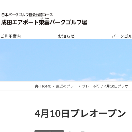
コ
ナ
ン
ビ
テ
ゲ
ン
ー
ツ
シ
ご利用案内
お知らせ
パークゴ
へ
ョ
ス
ン
キ
に
ッ
移
プ
動
HOME
直近のプレー
プレー不可
4月10日プレオ
4月10日プレオープン