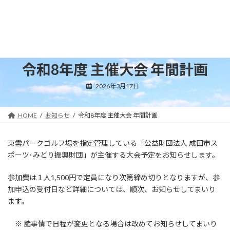
コ
ナ
ン
ビ
テ
ゲ
ン
ー
ツ
シ
へ
ョ
令和8年度 主催大会 年間計画
ス
ン
キ
に
2026年3月17日
ッ
移
プ
動
HOME
お知らせ
令和8年度 主催大会 年間計画
東雲パークゴルフ場を指定管理している「公益財団法人 成田市ス
ポーツ･みどり振興財団」が主催する大会予定をお知らせします。
参加費は１人1,500円で定員になり次第締め切りとなりますが、参
加申込の受付日など詳細については、順次、お知らせしてまいり
ます。
※ 諸事情で日程が変更となる場合は改めてお知らせしてまいり