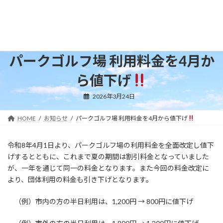
コ
ナ
ン
ビ
テ
ゲ
ン
ー
ツ
シ
へ
ョ
パークゴルフ場 利用料金を4月か
ス
ン
キ
に
ら値下げ
ッ
移
プ
動
2026年3月24日
HOME
お知らせ
パークゴルフ場 利用料金を4月から値下げ
令和8年4月1日より、パークゴルフ場の利用料金を全面改定し値下
げするとともに、これまで夏の期間は割引料金となっていました
が、一年を通じて同一の料金となります。また今回の料金改定に
より、団体利用の料金も引き下げとなります。
（例）市内の方の半日利用は、1,200円 → 800円に値下げ